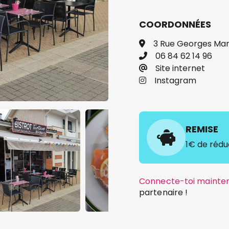
COORDONNÉES
3 Rue Georges Man
06 84 62 14 96
Site internet
Instagram
REMISE
1€ de rédu
Connecte-toi mainte
partenaire !