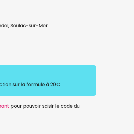
del, Soulac-sur-Mer
ction sur la formule à 20€
nant
pour pouvoir saisir le code du